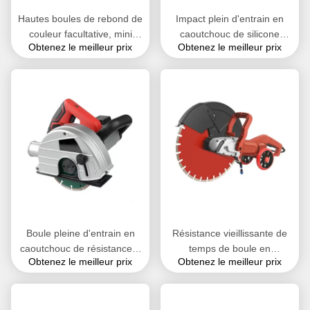
Hautes boules de rebond de
Impact plein d'entrain en
couleur facultative, mini
caoutchouc de silicone
Obtenez le meilleur prix
Obtenez le meilleur prix
boules pleines d'entrain
d'unité centrale du
-65℃ - 300℃ rond
caoutchouc naturel de boule
de résistance à l'usure anti-
Boule pleine d'entrain en
Résistance vieillissante de
caoutchouc de résistance à
temps de boule en
Obtenez le meilleur prix
Obtenez le meilleur prix
hautes températures, petit
caoutchouc de silicone de
blanc de noir bleu de boules
polyuréthane pour des
de silicone
pompes de sécurité