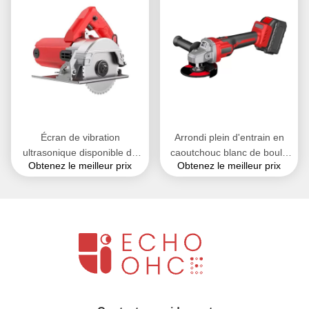
Écran de vibration
Arrondi plein d'entrain en
ultrasonique disponible de
caoutchouc blanc de boule
Obtenez le meilleur prix
Obtenez le meilleur prix
silicone en caoutchouc de
pour le silicone en
boule de couleur solide
caoutchouc d'équipement de
environnementale de
machines
Pantone