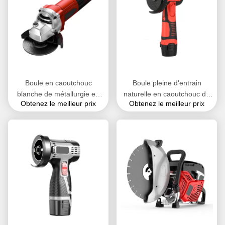
Boule en caoutchouc
Boule pleine d'entrain
blanche de métallurgie en
naturelle en caoutchouc de
Obtenez le meilleur prix
Obtenez le meilleur prix
métal avec des trous,
silicone pour l'OEM de
machines de nourriture de
rivage de la machine de
jonglerie de boules de
vibration 30-90
silicone