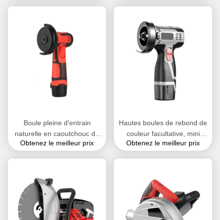
résistance à l'usure réglée
machines de nourriture de
de compression
jonglerie de boules de
silicone
Boule pleine d'entrain
Hautes boules de rebond de
naturelle en caoutchouc de
couleur facultative, mini
Obtenez le meilleur prix
Obtenez le meilleur prix
silicone pour l'OEM de
boules pleines d'entrain
rivage de la machine de
-65℃ - 300℃ rond
vibration 30-90