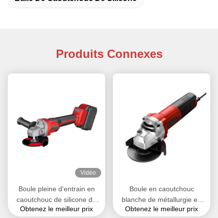
Produits Connexes
Vidéo
Boule pleine d'entrain en
Boule en caoutchouc
caoutchouc de silicone de
blanche de métallurgie en
Obtenez le meilleur prix
Obtenez le meilleur prix
catégorie comestible pour la
métal avec des trous,