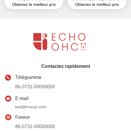
Obtenez le meilleur prix
Obtenez le meilleur prix
caoutchouc de silicone de
silicone en caoutchouc de
polyuréthane pour des
boule de couleur solide
pompes de sécurité
environnementale de
Pantone
Contactez rapidement
Télégramme
86-0731-00000000
E-mail
test@maoyt.com
Faxeur
86-0731-00000000