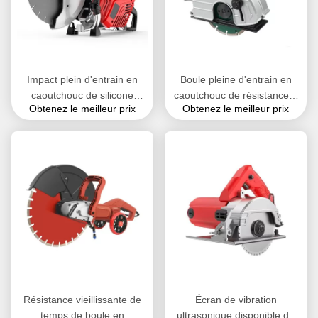
Impact plein d'entrain en
Boule pleine d'entrain en
caoutchouc de silicone
caoutchouc de résistance à
Obtenez le meilleur prix
Obtenez le meilleur prix
d'unité centrale du
hautes températures, petit
caoutchouc naturel de boule
blanc de noir bleu de boules
de résistance à l'usure anti-
de silicone
Résistance vieillissante de
Écran de vibration
temps de boule en
ultrasonique disponible de