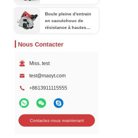
du caoutchouc naturel
de boule de résistance
Boule pleine d'entrain
à l'usure anti-
en caoutchouc de
résistance à hautes
températures, petit
blanc de noir bleu de
Nous Contacter
boules de silicone
Miss. test
test@maoyt.com
+8613911115555
Contactez-nous maintenant