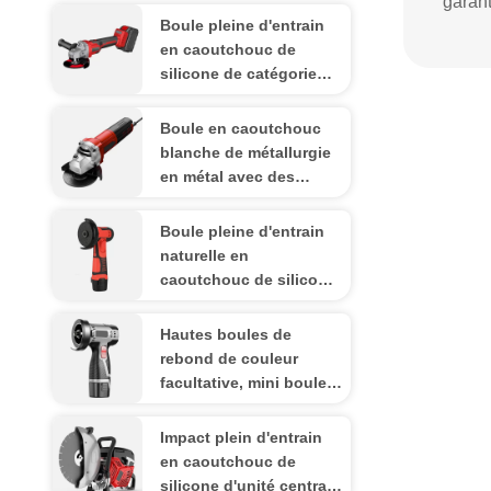
garant
Boule pleine d'entrain
en caoutchouc de
silicone de catégorie
comestible pour la
résistance à l'usure
Boule en caoutchouc
réglée de compression
blanche de métallurgie
en métal avec des
trous, machines de
nourriture de jonglerie
Boule pleine d'entrain
de boules de silicone
naturelle en
caoutchouc de silicone
pour l'OEM de rivage de
la machine de vibration
Hautes boules de
30-90
rebond de couleur
facultative, mini boules
pleines d'entrain -65℃ -
300℃ rond
Impact plein d'entrain
en caoutchouc de
silicone d'unité centrale