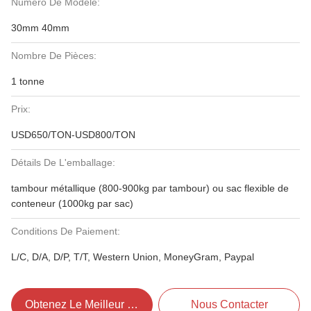
Numéro De Modèle:
30mm 40mm
Nombre De Pièces:
1 tonne
Prix:
USD650/TON-USD800/TON
Détails De L'emballage:
tambour métallique (800-900kg par tambour) ou sac flexible de
conteneur (1000kg par sac)
Conditions De Paiement:
L/C, D/A, D/P, T/T, Western Union, MoneyGram, Paypal
Obtenez Le Meilleur Prix
Nous Contacter