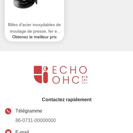
Billes d'acier inoxydables de
moulage de presse, fer en
Obtenez le meilleur prix
acier de meulage Chrome
de billes d'acier de médias
Contactez rapidement
Télégramme
86-0731-00000000
E-mail