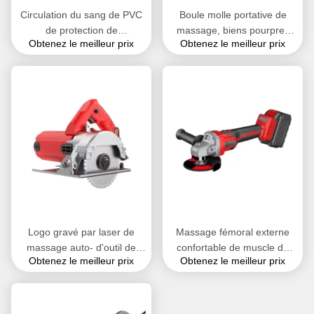
Circulation du sang de PVC
Boule molle portative de
de protection de
massage, biens pourpres
Obtenez le meilleur prix
Obtenez le meilleur prix
l'environnement de boule de
roses rouges de massage
massage de gymnase de
de boule d'hockey
yoga de massage de corps
Logo gravé par laser de
Massage fémoral externe
massage auto- d'outil de
confortable de muscle de
Obtenez le meilleur prix
Obtenez le meilleur prix
haute de dureté de gymnase
yoga de gymnase de boule
boule de massage
durable de massage