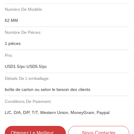
Numéro De Modèle:
62 MM
Nombre De Pièces:
1 pièces
Prix:
USD1.5/pc-USD5.5/pc
Détails De L'emballage:
boîte de carton ou selon le besoin des clients
Conditions De Paiement:
L/C, D/A, D/P, T/T, Western Union, MoneyGram, Paypal
Obtenez Le Meilleur Prix
Nous Contacter