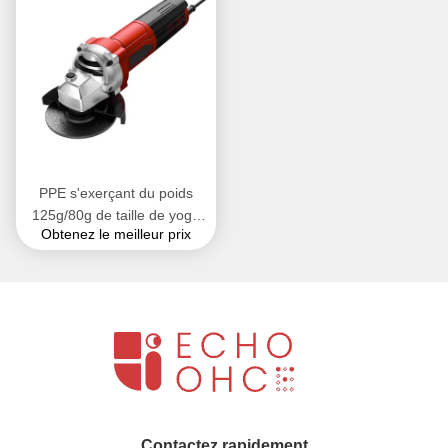
PPE s'exerçant du poids
125g/80g de taille de yoga
Obtenez le meilleur prix
de gymnase de massage
d'agilité facultative de boule
Contactez rapidement