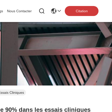
gs
Nous Contacter
Citation
sais Cliniques
e 90% dans les essais cliniques